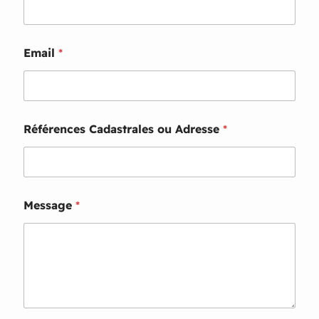
Email
*
E
Références Cadastrales ou Adresse
*
m
a
i
l
o
u
Message
*
E
m
a
i
l