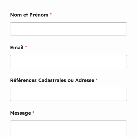
Nom et Prénom
*
o
Email
*
u
o
u
o
u
Références Cadastrales ou Adresse
*
Message
*